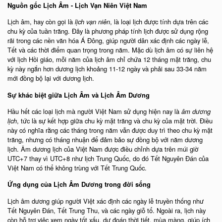
Nguồn gốc Lịch Âm - Lịch Vạn Niên Việt Nam
Lịch âm, hay còn gọi là
lịch vạn niên
, là loại lịch được tính dựa trên các
chu kỳ của tuần trăng. Đây là phương pháp tính lịch được sử dụng rộng
rãi trong các nền văn hóa Á Đông, giúp người dân xác định các ngày lễ,
Tết và các thời điểm quan trọng trong năm. Mặc dù lịch âm có sự liên hệ
với lịch Hồi giáo, mỗi năm của lịch âm chỉ chứa 12 tháng mặt trăng, chu
kỳ này ngắn hơn dương lịch khoảng 11-12 ngày và phải sau 33-34 năm
mới đồng bộ lại với dương lịch.
Sự khác biệt giữa Lịch Âm và Lịch Âm Dương
Hầu hết các loại lịch mà người Việt Nam sử dụng hiện nay là
âm dương
lịch
, tức là sự kết hợp giữa chu kỳ mặt trăng và chu kỳ của mặt trời. Điều
này có nghĩa rằng các tháng trong năm vẫn được duy trì theo chu kỳ mặt
trăng, nhưng có tháng nhuận để đảm bảo sự đồng bộ với năm dương
lịch. Âm dương lịch của Việt Nam được điều chỉnh dựa trên múi giờ
UTC+7 thay vì UTC+8 như lịch Trung Quốc, do đó Tết Nguyên Đán của
Việt Nam có thể không trùng với Tết Trung Quốc.
Ứng dụng của Lịch Âm Dương trong đời sống
Lịch âm dương giúp người Việt xác định các ngày lễ truyền thống như
Tết Nguyên Đán, Tết Trung Thu, và các ngày giỗ tổ. Ngoài ra, lịch này
còn hỗ trợ việc xem ngày tốt xấu, dự đoán thời tiết, mùa màng, giúp ích